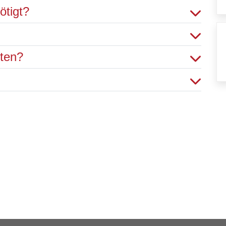
ötigt?
hten?