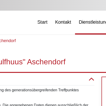
Start
Kontakt
Dienstleistu
chendorf
ulfhuus" Aschendorf
ng des generationsübergreifenden Treffpunktes
aus. Die angegebenen Daten dienen ausschließlich der